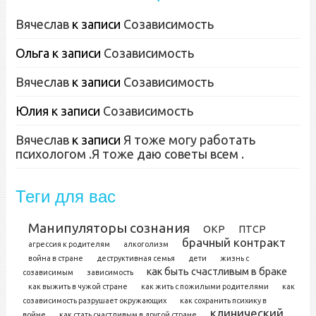
Вячеслав
к записи
Созависимость
Ольга
к записи
Созависимость
Вячеслав
к записи
Созависимость
Юлия
к записи
Созависимость
Вячеслав
к записи
Я тоже могу работать
психологом .Я тоже даю советы всем .
Теги для вас
Манипуляторы сознания
ОКР
ПТСР
брачный контракт
агрессия к родителям
алкоголизм
война в стране
деструктивная семья
дети
жизнь с
как быть счастливым в браке
созависимым
зависимость
как выжить в чужой стране
как жить с пожилыми родителями
как
созависимость разрушает окружающих
как сохранить психику в
клинический
войне
как стать счастливым в другой стране